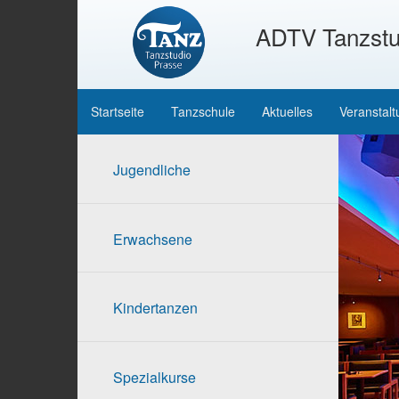
ADTV Tanzstu
Startseite
Tanzschule
Aktuelles
Veranstal
Jugendliche
Erwachsene
Kindertanzen
Spezialkurse