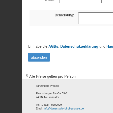
Bemerkung:
Ich habe die
AGBs
,
Datenschutzerklärung
und
Hau
1)
Alle Preise gelten pro Person
Tanzstudio Prasse
Rendsburger Straße 59-61
24534 Neumünster
Tel: (04321) 5552029
Email:
info@tanzstudio-birgit-prasse.de