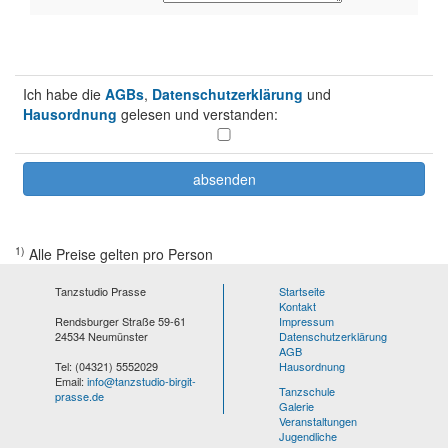
Ich habe die
AGBs
,
Datenschutzerklärung
und
Hausordnung
gelesen und verstanden:
1)
Alle Preise gelten pro Person
Tanzstudio Prasse
Startseite
Kontakt
Rendsburger Straße 59-61
Impressum
24534 Neumünster
Datenschutzerklärung
AGB
Tel: (04321) 5552029
Hausordnung
Email:
info@tanzstudio-birgit-
Tanzschule
prasse.de
Galerie
Veranstaltungen
Jugendliche