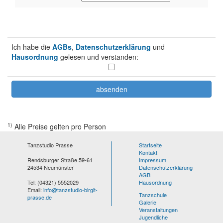
Ich habe die
AGBs
,
Datenschutzerklärung
und
Hausordnung
gelesen und verstanden:
1)
Alle Preise gelten pro Person
Tanzstudio Prasse
Startseite
Kontakt
Rendsburger Straße 59-61
Impressum
24534 Neumünster
Datenschutzerklärung
AGB
Tel: (04321) 5552029
Hausordnung
Email:
info@tanzstudio-birgit-
Tanzschule
prasse.de
Galerie
Veranstaltungen
Jugendliche