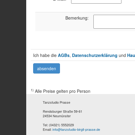
Bemerkung:
Ich habe die
AGBs
,
Datenschutzerklärung
und
Hau
1)
Alle Preise gelten pro Person
Tanzstudio Prasse
Rendsburger Straße 59-61
24534 Neumünster
Tel: (04321) 5552029
Email:
info@tanzstudio-birgit-prasse.de