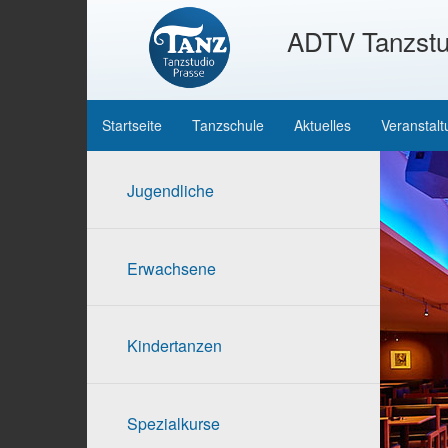
ADTV Tanzstu
Startseite
Tanzschule
Aktuelles
Veranstal
Jugendliche
Erwachsene
Kindertanzen
Spezialkurse