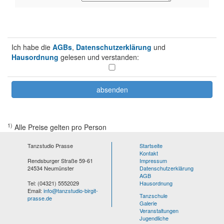
Ich habe die
AGBs
,
Datenschutzerklärung
und
Hausordnung
gelesen und verstanden:
1)
Alle Preise gelten pro Person
Tanzstudio Prasse
Startseite
Kontakt
Rendsburger Straße 59-61
Impressum
24534 Neumünster
Datenschutzerklärung
AGB
Tel: (04321) 5552029
Hausordnung
Email:
info@tanzstudio-birgit-
Tanzschule
prasse.de
Galerie
Veranstaltungen
Jugendliche