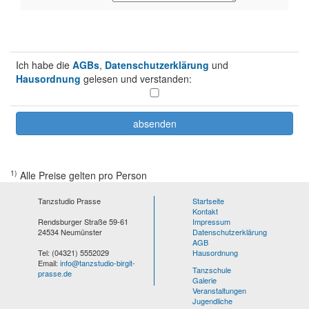
Ich habe die
AGBs
,
Datenschutzerklärung
und
Hausordnung
gelesen und verstanden:
1)
Alle Preise gelten pro Person
Tanzstudio Prasse
Startseite
Kontakt
Rendsburger Straße 59-61
Impressum
24534 Neumünster
Datenschutzerklärung
AGB
Tel: (04321) 5552029
Hausordnung
Email:
info@tanzstudio-birgit-
Tanzschule
prasse.de
Galerie
Veranstaltungen
Jugendliche