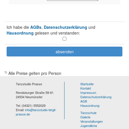
Ich habe die
AGBs
,
Datenschutzerklärung
und
Hausordnung
gelesen und verstanden:
1)
Alle Preise gelten pro Person
Tanzstudio Prasse
Startseite
Kontakt
Rendsburger Straße 59-61
Impressum
24534 Neumünster
Datenschutzerklärung
AGB
Tel: (04321) 5552029
Hausordnung
Email:
info@tanzstudio-birgit-
Tanzschule
prasse.de
Galerie
Veranstaltungen
Jugendliche