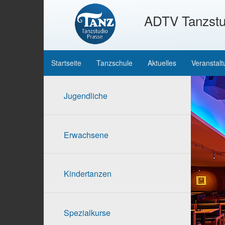
ADTV Tanzstu
Startseite
Tanzschule
Aktuelles
Veranstal
Jugendliche
Erwachsene
Kindertanzen
Spezialkurse