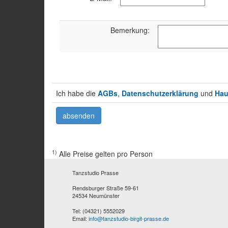
Bemerkung:
Ich habe die
AGBs
,
Datenschutzerklärung
und
Hau
1)
Alle Preise gelten pro Person
Tanzstudio Prasse
Rendsburger Straße 59-61
24534 Neumünster
Tel: (04321) 5552029
Email:
info@tanzstudio-birgit-prasse.de