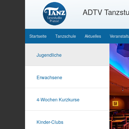
ADTV Tanzstu
Startseite
Tanzschule
Aktuelles
Veranstal
Jugendliche
Erwachsene
4-Wochen Kurzkurse
Kinder-Clubs