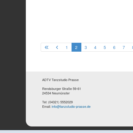
1
2
3
4
5
6
7
ADTV Tanzstudio Prasse
Rendsburger Straße 59-61
24534 Neumünster
Tel: (04321) 5552029
Email:
info@tanzstudio-prasse.de