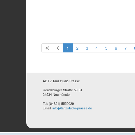
1
2
3
4
5
6
7
ADTV Tanzstudio Prasse
Rendsburger Straße 59-61
24534 Neumünster
Tel: (04321) 5552029
Email:
info@tanzstudio-prasse.de