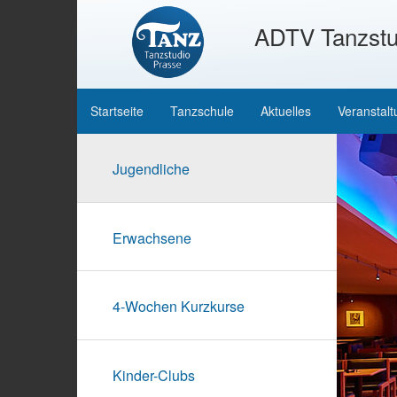
ADTV Tanzstu
Startseite
Tanzschule
Aktuelles
Veranstal
Jugendliche
Erwachsene
4-Wochen Kurzkurse
Kinder-Clubs