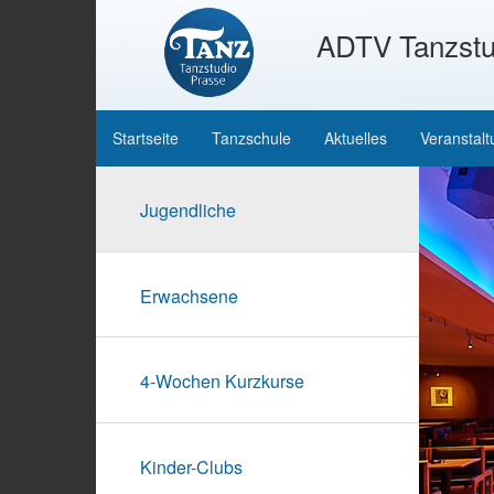
ADTV Tanzstu
Startseite
Tanzschule
Aktuelles
Veranstal
Jugendliche
Erwachsene
4-Wochen Kurzkurse
Kinder-Clubs