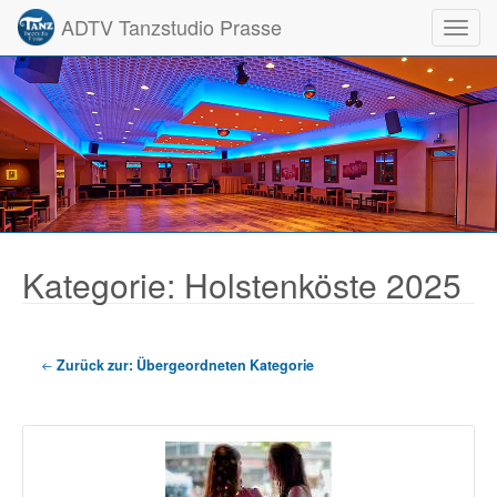
ADTV Tanzstudio Prasse
Toggl
Kategorie: Holstenköste 2025
Zurück zur: Übergeordneten Kategorie