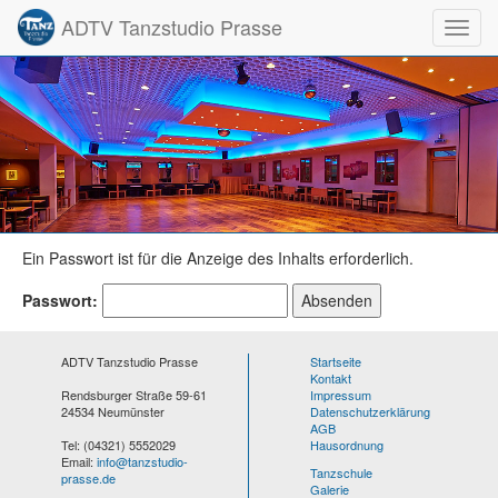
ADTV Tanzstudio Prasse
Toggl
Ein Passwort ist für die Anzeige des Inhalts erforderlich.
Passwort:
ADTV Tanzstudio Prasse
Startseite
Kontakt
Rendsburger Straße 59-61
Impressum
24534 Neumünster
Datenschutzerklärung
AGB
Tel: (04321) 5552029
Hausordnung
Email:
info@tanzstudio-
Tanzschule
prasse.de
Galerie