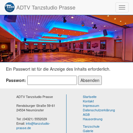
ADTV Tanzstudio Prasse
Toggl
Ein Passwort ist für die Anzeige des Inhalts erforderlich.
Passwort:
ADTV Tanzstudio Prasse
Startseite
Kontakt
Rendsburger Straße 59-61
Impressum
24534 Neumünster
Datenschutzerklärung
AGB
Tel: (04321) 5552029
Hausordnung
Email:
info@tanzstudio-
Tanzschule
prasse.de
Galerie